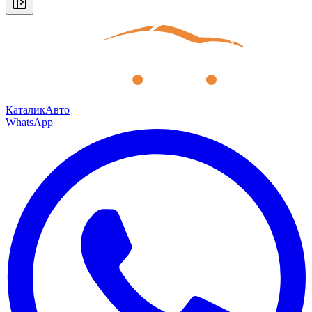
КаталикАвто
WhatsApp