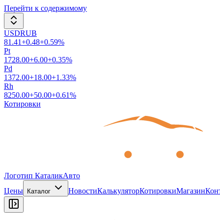
Перейти к содержимому
USDRUB
81.41
+
0.48
+
0.59
%
Pt
1728.00
+
6.00
+
0.35
%
Pd
1372.00
+
18.00
+
1.33
%
Rh
8250.00
+
50.00
+
0.61
%
Котировки
Логотип КаталикАвто
Цены
Новости
Калькулятор
Котировки
Магазин
Кон
Каталог