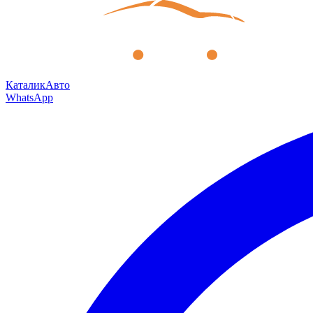
КаталикАвто
WhatsApp