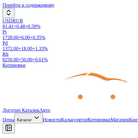
Перейти к содержимому
USDRUB
81.41
+
0.48
+
0.59
%
Pt
1728.00
+
6.00
+
0.35
%
Pd
1372.00
+
18.00
+
1.33
%
Rh
8250.00
+
50.00
+
0.61
%
Котировки
Логотип КаталикАвто
Цены
Новости
Калькулятор
Котировки
Магазин
Кон
Каталог