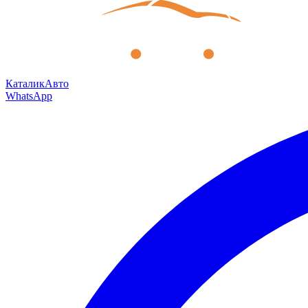
КаталикАвто
WhatsApp