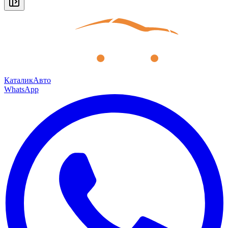
КаталикАвто
WhatsApp