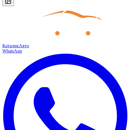
КаталикАвто
WhatsApp