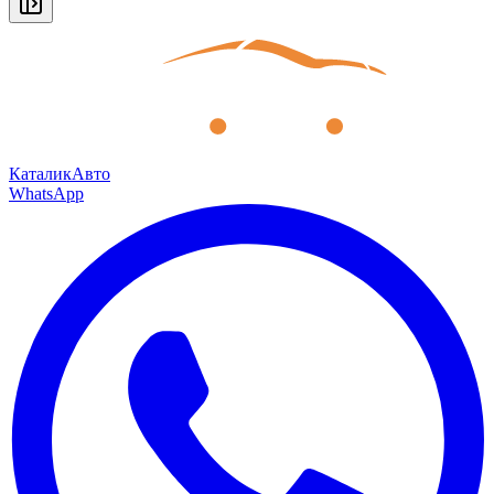
КаталикАвто
WhatsApp