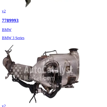
v2
7789993
BMW
BMW 3 Series
v2