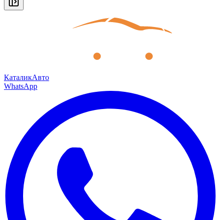
КаталикАвто
WhatsApp