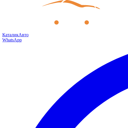
КаталикАвто
WhatsApp