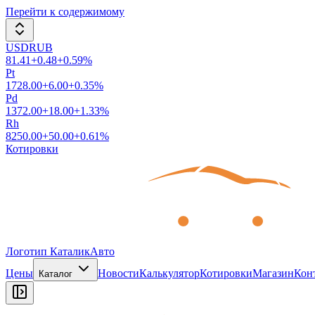
Перейти к содержимому
USDRUB
81.41
+
0.48
+
0.59
%
Pt
1728.00
+
6.00
+
0.35
%
Pd
1372.00
+
18.00
+
1.33
%
Rh
8250.00
+
50.00
+
0.61
%
Котировки
Логотип КаталикАвто
Цены
Новости
Калькулятор
Котировки
Магазин
Кон
Каталог