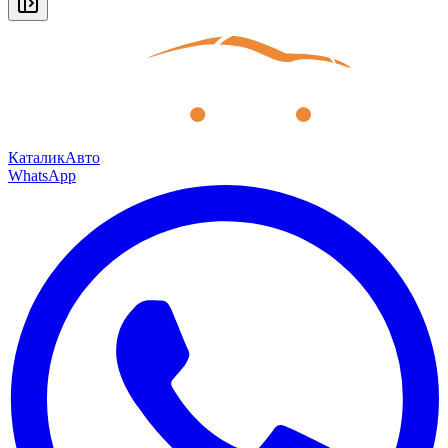
КаталикАвто
WhatsApp