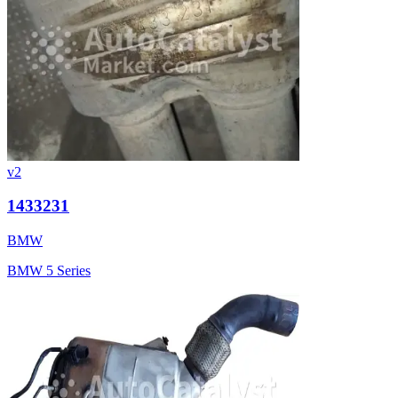
v2
1433231
BMW
BMW 5 Series