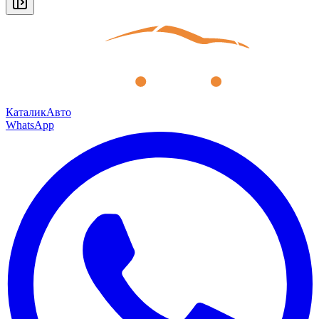
КаталикАвто
WhatsApp