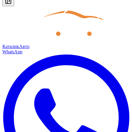
КаталикАвто
WhatsApp