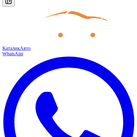
КаталикАвто
WhatsApp