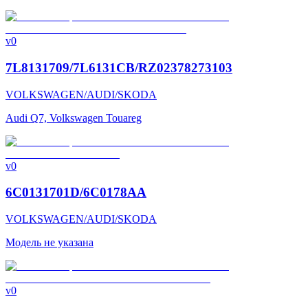
v0
7L8131709/7L6131CB/RZ02378273103
VOLKSWAGEN/AUDI/SKODA
Audi Q7, Volkswagen Touareg
v0
6C0131701D/6C0178AA
VOLKSWAGEN/AUDI/SKODA
Модель не указана
v0