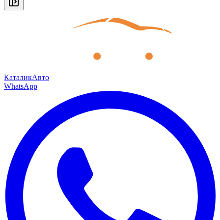
КаталикАвто
WhatsApp