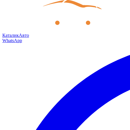
КаталикАвто
WhatsApp