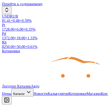
Перейти к содержимому
USDRUB
81.41
+
0.48
+
0.59
%
Pt
1728.00
+
6.00
+
0.35
%
Pd
1372.00
+
18.00
+
1.33
%
Rh
8250.00
+
50.00
+
0.61
%
Котировки
Логотип КаталикАвто
Цены
Новости
Калькулятор
Котировки
Магазин
Кон
Каталог