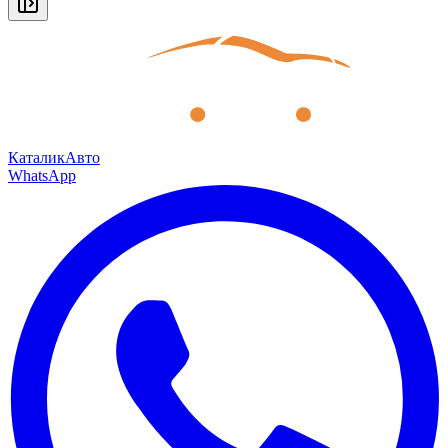
КаталикАвто
WhatsApp