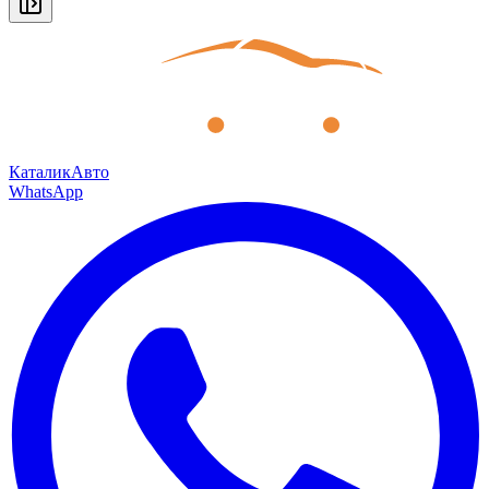
КаталикАвто
WhatsApp