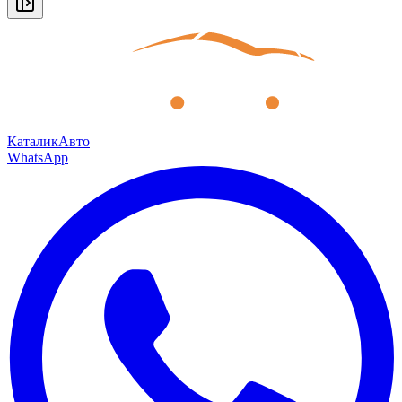
КаталикАвто
WhatsApp