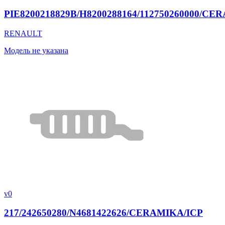
PIE8200218829B/H8200288164/112750260000/C
RENAULT
Модель не указана
v0
217/242650280/N4681422626/CERAMIKA/ICP