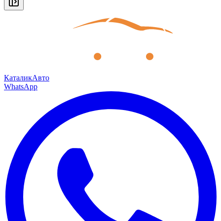
КаталикАвто
WhatsApp