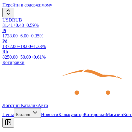
Перейти к содержимому
USDRUB
81.41
+
0.48
+
0.59
%
Pt
1728.00
+
6.00
+
0.35
%
Pd
1372.00
+
18.00
+
1.33
%
Rh
8250.00
+
50.00
+
0.61
%
Котировки
Логотип КаталикАвто
Цены
Новости
Калькулятор
Котировки
Магазин
Кон
Каталог