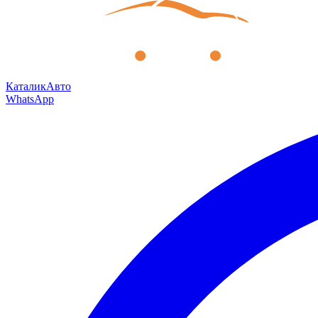
КаталикАвто
WhatsApp