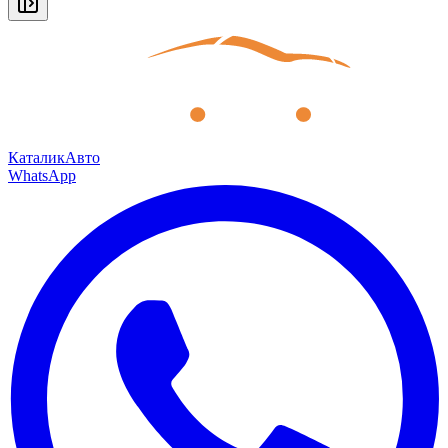
КаталикАвто
WhatsApp