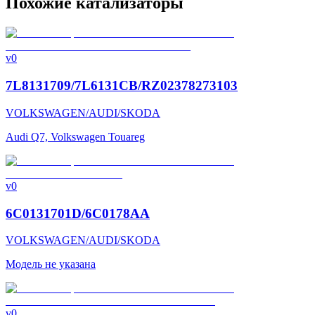
Похожие катализаторы
v0
7L8131709/7L6131CB/RZ02378273103
VOLKSWAGEN/AUDI/SKODA
Audi Q7, Volkswagen Touareg
v0
6C0131701D/6C0178AA
VOLKSWAGEN/AUDI/SKODA
Модель не указана
v0