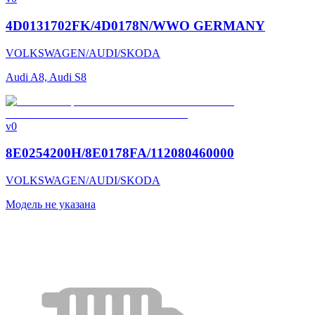
4D0131702FK/4D0178N/WWO GERMANY
VOLKSWAGEN/AUDI/SKODA
Audi A8, Audi S8
v0
8E0254200H/8E0178FA/112080460000
VOLKSWAGEN/AUDI/SKODA
Модель не указана