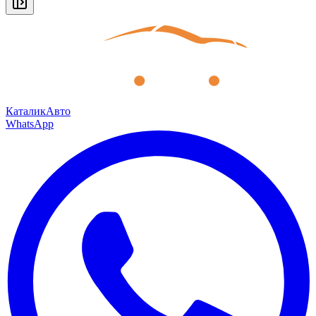
КаталикАвто
WhatsApp