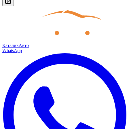
КаталикАвто
WhatsApp