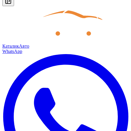
КаталикАвто
WhatsApp