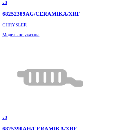
v0
68252389AG/CERAMIKA/XRF
CHRYSLER
Модель не указана
v0
6825390AH/CERAMIKA/XRF