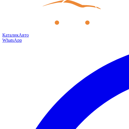
КаталикАвто
WhatsApp