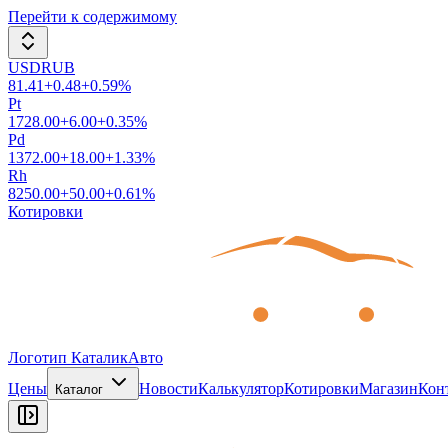
Перейти к содержимому
USDRUB
81.41
+
0.48
+
0.59
%
Pt
1728.00
+
6.00
+
0.35
%
Pd
1372.00
+
18.00
+
1.33
%
Rh
8250.00
+
50.00
+
0.61
%
Котировки
Логотип КаталикАвто
Цены
Новости
Калькулятор
Котировки
Магазин
Кон
Каталог